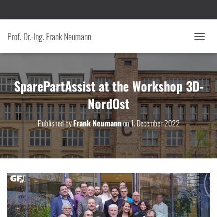
Prof. Dr.-Ing. Frank Neumann
T
O
G
G
SparePartAssist at the Workshop 3D-
L
E
NordOst
N
A
V
Published by
Frank Neumann
on
1. December 2022
I
G
A
T
I
O
N