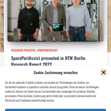
RESEARCH PROJECTS
SPAREPARTASSIST
SparePartAssist presented in HTW Berlin
Research Report 2022
Cookie-Zustimmung verwalten
Our now completed research project SparePartAssist is presented in
detail in the Research Report 2022 of the HTW Berlin – University of
Um dir ein optimales Erlebnis zu bieten, verwenden wir Technologien wie Cookies, um
Applied Sciences. Here is the teaser: “Spare parts – we’ll find you! Is
Geräteinformationen zu speichern und/oder darauf zuzugreifen. Wenn du diesen Technologien
Read more…
zustimmst, können wir Daten wie das Surfverhalten oder eindeutige IDs auf dieser Website
verarbeiten. Wenn du deine Zustimmung nicht erteilst oder zurückziehst, können bestimmte
Merkmale und Funktionen beeinträchtigt werden.