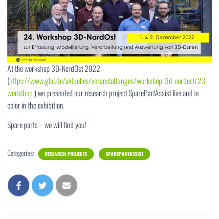
At the workshop 3D-NordOst 2022
(
https://www.gfai.de/aktuelles/veranstaltungen/workshop-3d-nordost/23-
workshop
) we presented our research project SparePartAssist live and in
color in the exhibition.
Spare parts – we will find you!
Categories:
RESEARCH PROJECTS
SPAREPARTASSIST